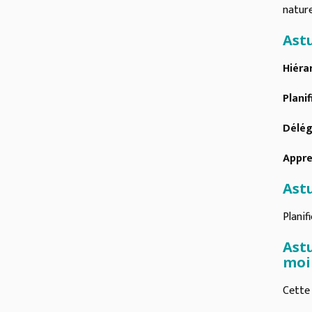
nature
Astu
Hiéra
Planif
Délé
Appre
Astu
Planif
Astu
moi
Cette 