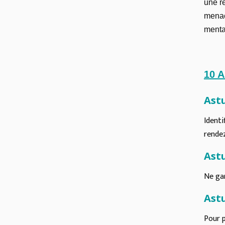
une r
menac
menta
10 A
Astu
Identi
rendez
Astu
Ne gar
Astu
Pour p