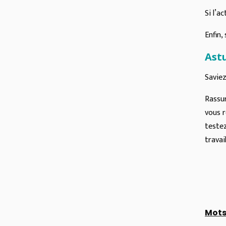
Si l’a
Enfin,
Astu
Saviez
Rassur
vous 
testez
travai
Mots 