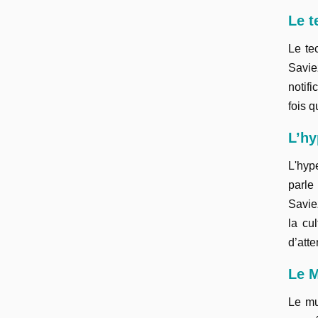
Le t
Le te
Savie
notif
fois q
L’h
L'hyp
parle
Savie
la cu
d’atte
Le M
Le mu