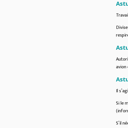
Ast
Travai
Divise
respir
Astu
Autori
avion 
Astu
Il s’a
Si le 
(infor
S’il n