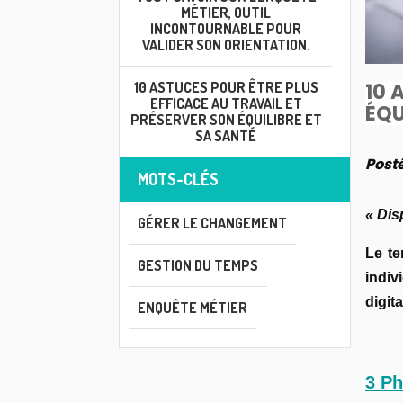
MÉTIER, OUTIL
INCONTOURNABLE POUR
VALIDER SON ORIENTATION.
10 ASTUCES POUR ÊTRE PLUS
10 
EFFICACE AU TRAVAIL ET
ÉQU
PRÉSERVER SON ÉQUILIBRE ET
SA SANTÉ
Posté
MOTS-CLÉS
« Dis
GÉRER LE CHANGEMENT
Le te
GESTION DU TEMPS
indiv
digit
ENQUÊTE MÉTIER
3 Ph