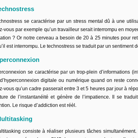
echnostress
chnostress se caractérise par un stress mental dû à une utili
z-vous par exemple qu’un travailleur serait interrompu en moye
ication ? Or notre cerveau a besoin de 20 à 25 minutes pour r
u’il est interrompu. Le technostress se traduit par un sentiment d
yperconnexion
erconnexion se caractérise par un trop-plein d’informations (in
 d’hyperconnexion digitale ou numérique quand on reste connec
z-vous qu’un cadre passerait entre 3 et 5 heures par jour à ré
lture de l’instantanéité et génère de l’impatience. Il se tradu
ntion. Le risque d’addiction est réèl.
ultitasking
ltitasking consiste à réaliser plusieurs tâches simultanément.